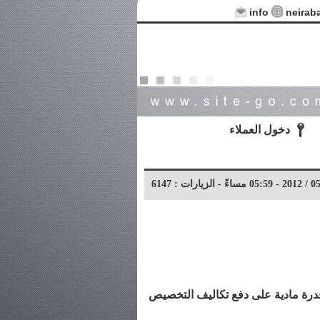
info
neirab
دخول العملاء
قدرة مادية على دفع تكاليف التخصيص