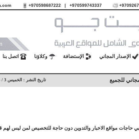
a.com
970598687222+
|
970599743337+
9709267
الإصدار المجاني
الإستضافة
وكلاؤنا
اتصل بنا
مجاني للجميع
تاريخ النشر : الخميس 3 / 05 / 2012 - 05:59 مساءً - الزيارات : 6147
لبي حاجات مواقع الاخبار والتدوين دون حاجة للتخصيص لمن ليس لهم 